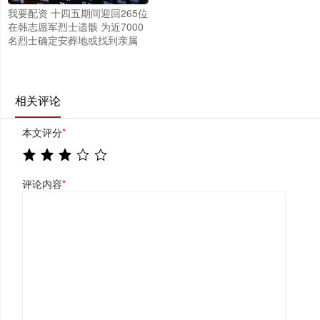
我要配资 十四五期间迎回265位
在韩志愿军烈士遗骸 为近7000
名烈士确定安葬地或找到亲属
相关评论
本文评分
*
评论内容
*