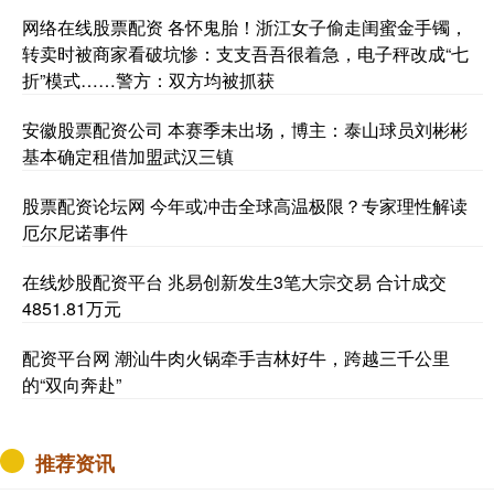
网络在线股票配资 各怀鬼胎！浙江女子偷走闺蜜金手镯，
转卖时被商家看破坑惨：支支吾吾很着急，电子秤改成“七
折”模式……警方：双方均被抓获
安徽股票配资公司 本赛季未出场，博主：泰山球员刘彬彬
基本确定租借加盟武汉三镇
股票配资论坛网 今年或冲击全球高温极限？专家理性解读
厄尔尼诺事件
在线炒股配资平台 兆易创新发生3笔大宗交易 合计成交
4851.81万元
配资平台网 潮汕牛肉火锅牵手吉林好牛，跨越三千公里
的“双向奔赴”
推荐资讯