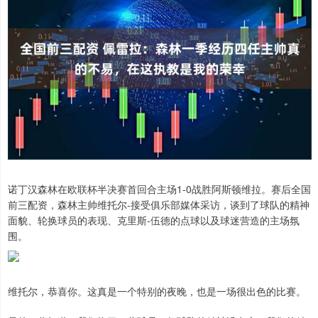
诺丁汉森林在欧联杯半决赛首回合主场1-0战胜阿斯顿维拉。赛后全国
前三配资，森林主帅维托尔-接受俱乐部媒体采访，谈到了球队的精神
面貌、轮换球员的表现、克里斯-伍德的点球以及球迷营造的主场氛
围。
维托尔，恭喜你。这真是一个特别的夜晚，也是一场很出色的比赛。