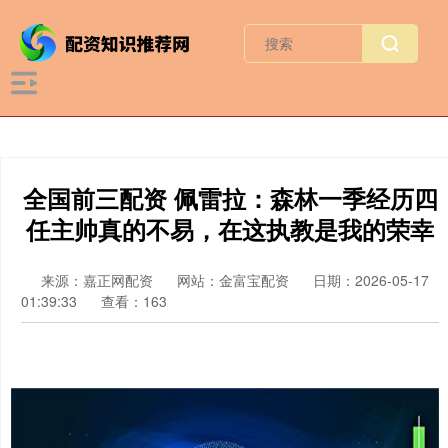
全国前三配资 佩雷拉：森林一季经历四
任主帅真的不易，在这执教是我的荣幸
来源：嘉正网配资
网站：金富宝配资
日期：2026-05-17
01:39:33
查看：163