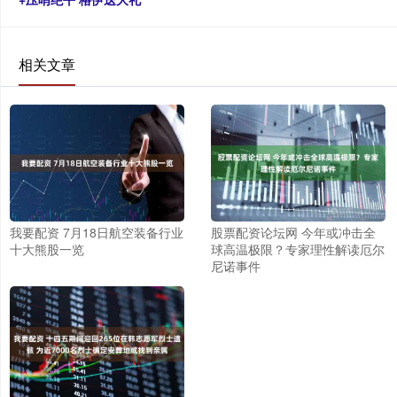
相关文章
我要配资 7月18日航空装备行业
股票配资论坛网 今年或冲击全
十大熊股一览
球高温极限？专家理性解读厄尔
尼诺事件