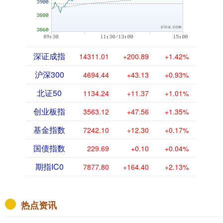
深证成指
14311.01
+200.89
+1.42%
沪深300
4694.44
+43.13
+0.93%
北证50
1134.24
+11.37
+1.01%
创业板指
3563.12
+47.56
+1.35%
基金指数
7242.10
+12.30
+0.17%
国债指数
229.69
+0.10
+0.04%
期指IC0
7877.80
+164.40
+2.13%
热点资讯