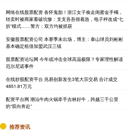
网络在线股票配资 各怀鬼胎！浙江女子偷走闺蜜金手镯，
转卖时被商家看破坑惨：支支吾吾很着急，电子秤改成“七
折”模式……警方：双方均被抓获
安徽股票配资公司 本赛季未出场，博主：泰山球员刘彬彬
基本确定租借加盟武汉三镇
股票配资论坛网 今年或冲击全球高温极限？专家理性解读
厄尔尼诺事件
在线炒股配资平台 兆易创新发生3笔大宗交易 合计成交
4851.81万元
配资平台网 潮汕牛肉火锅牵手吉林好牛，跨越三千公里
的“双向奔赴”
推荐资讯