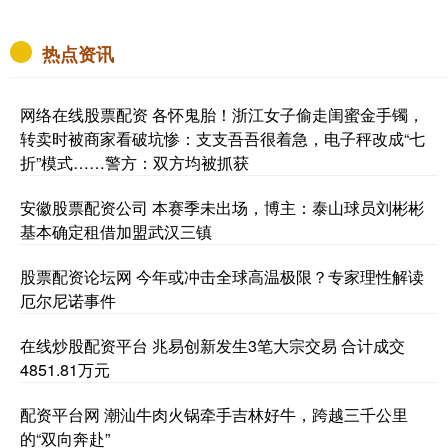
热点资讯
网络在线股票配资 各怀鬼胎！浙江女子偷走闺蜜金手镯，
转卖时被商家看破坑惨：支支吾吾很着急，电子秤改成“七
折”模式……警方：双方均被抓获
安徽股票配资公司 本赛季未出场，博主：泰山球员刘彬彬
基本确定租借加盟武汉三镇
股票配资论坛网 今年或冲击全球高温极限？专家理性解读
厄尔尼诺事件
在线炒股配资平台 兆易创新发生3笔大宗交易 合计成交
4851.81万元
配资平台网 潮汕牛肉火锅牵手吉林好牛，跨越三千公里
的“双向奔赴”