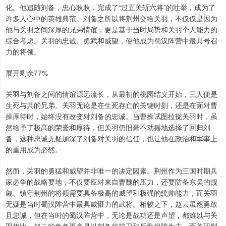
化。他追随刘备，忠心耿耿，完成了“过五关斩六将”的壮举，成为了
许多人心中的英雄典范。刘备之所以将荆州交给关羽，不仅仅是因为
他与关羽之间深厚的兄弟情谊，更是基于当时局势和关羽个人能力的
综合考虑。关羽的忠诚、勇武和威望，使他成为蜀汉阵营中最具号召
力的将领。
展开剩余77%
关羽与刘备之间的情谊源远流长，从最初的桃园结义开始，三人便是
生死与共的兄弟。关羽无论是在生死存亡的关键时刻，还是在面对曹
操厚待时，始终没有改变对刘备的忠诚。当曹操试图拉拢关羽时，虽
然给予了极高的荣誉和厚待，但关羽仍旧毫不动摇地选择了回归刘
备，这种忠诚无疑加深了刘备对关羽的信任，也让他在政治和军事上
的重用成为必然。
然而，关羽的勇猛和威望并非唯一的决定因素。荆州作为三国时期兵
家必争的战略要地，不仅要应对来自曹魏的压力，还要防备东吴的觊
觎。镇守荆州的将领需要具备极高的威望和极强的统帅能力，而关羽
无疑是当时蜀汉阵营中最具威慑力的武将。相较之下，赵云虽然勇敢
且忠诚，但在当时的蜀汉阵营中，无论是战功还是声望，都难以与关