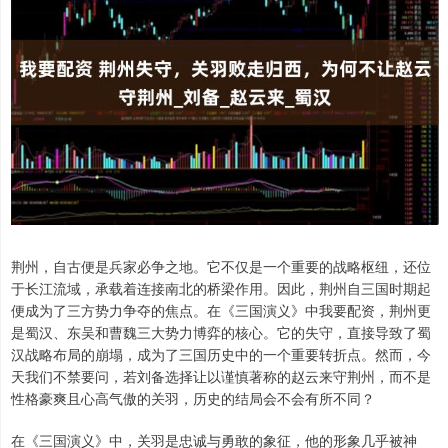
荆州，自古便是兵家必争之地。它不仅是一个重要的战略枢纽，还位
于长江流域，承载着连接南北的桥梁作用。因此，荆州自三国时期起
便成为了三方势力争夺的焦点。在《三国演义》中我要配资，荆州更
是蜀汉、东吴和曹魏三大势力博弈的核心。它的失守，直接导致了蜀
汉战略布局的崩塌，成为了三国历史中的一个重要转折点。然而，今
天我们不禁要问，若刘备选择让以谨慎著称的赵云来守荆州，而不是
性格豪爽且心高气傲的关羽，历史的结局会不会有所不同？
在《三国演义》中，关羽是忠诚与勇敢的象征，他的形象几乎被神