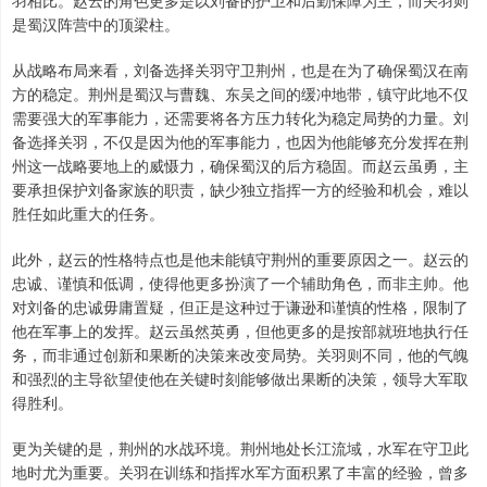
羽相比。赵云的角色更多是以刘备的护卫和后勤保障为主，而关羽则
是蜀汉阵营中的顶梁柱。
从战略布局来看，刘备选择关羽守卫荆州，也是在为了确保蜀汉在南
方的稳定。荆州是蜀汉与曹魏、东吴之间的缓冲地带，镇守此地不仅
需要强大的军事能力，还需要将各方压力转化为稳定局势的力量。刘
备选择关羽，不仅是因为他的军事能力，也因为他能够充分发挥在荆
州这一战略要地上的威慑力，确保蜀汉的后方稳固。而赵云虽勇，主
要承担保护刘备家族的职责，缺少独立指挥一方的经验和机会，难以
胜任如此重大的任务。
此外，赵云的性格特点也是他未能镇守荆州的重要原因之一。赵云的
忠诚、谨慎和低调，使得他更多扮演了一个辅助角色，而非主帅。他
对刘备的忠诚毋庸置疑，但正是这种过于谦逊和谨慎的性格，限制了
他在军事上的发挥。赵云虽然英勇，但他更多的是按部就班地执行任
务，而非通过创新和果断的决策来改变局势。关羽则不同，他的气魄
和强烈的主导欲望使他在关键时刻能够做出果断的决策，领导大军取
得胜利。
更为关键的是，荆州的水战环境。荆州地处长江流域，水军在守卫此
地时尤为重要。关羽在训练和指挥水军方面积累了丰富的经验，曾多