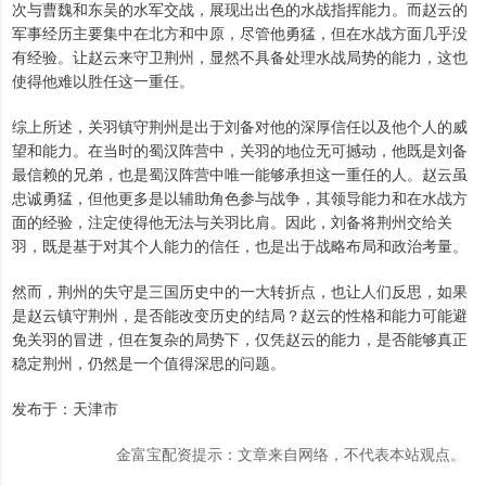
次与曹魏和东吴的水军交战，展现出出色的水战指挥能力。而赵云的
军事经历主要集中在北方和中原，尽管他勇猛，但在水战方面几乎没
有经验。让赵云来守卫荆州，显然不具备处理水战局势的能力，这也
使得他难以胜任这一重任。
综上所述，关羽镇守荆州是出于刘备对他的深厚信任以及他个人的威
望和能力。在当时的蜀汉阵营中，关羽的地位无可撼动，他既是刘备
最信赖的兄弟，也是蜀汉阵营中唯一能够承担这一重任的人。赵云虽
忠诚勇猛，但他更多是以辅助角色参与战争，其领导能力和在水战方
面的经验，注定使得他无法与关羽比肩。因此，刘备将荆州交给关
羽，既是基于对其个人能力的信任，也是出于战略布局和政治考量。
然而，荆州的失守是三国历史中的一大转折点，也让人们反思，如果
是赵云镇守荆州，是否能改变历史的结局？赵云的性格和能力可能避
免关羽的冒进，但在复杂的局势下，仅凭赵云的能力，是否能够真正
稳定荆州，仍然是一个值得深思的问题。
发布于：天津市
金富宝配资提示：文章来自网络，不代表本站观点。