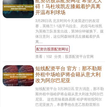
配资坊股票配资网址 希望无大
碍！马杜埃凯左膝戴着护具离
开温布利球场
3月28日讯 北京时间今天凌晨进行的友谊
赛，英格兰1-1战平乌拉圭。 此役马杜埃凯
为英格兰队首发出战，第38分钟被换下。媒
体注意到，这位阿森纳球员左膝戴着护具
离....
配资坊股票配资网址
查看：
102
分类：
股票配资平台官网
短线配资平台 官方：那不勒斯
外租中场哈萨将会籍从意大利
改为阿尔巴尼亚
短线配资平台 3月28日讯 官方消息，那不勒
斯外租中场哈萨将会籍从意大利改为阿尔巴
尼亚。 这也意味着路易斯·哈萨将转投阿尔
巴尼亚效力，本赛季他在意乙凯勒雷斯出