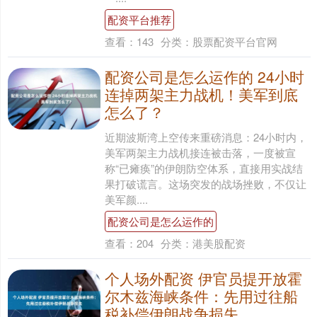
配资平台推荐
查看：
143
分类：
股票配资平台官网
配资公司是怎么运作的 24小时
连掉两架主力战机！美军到底
怎么了？
近期波斯湾上空传来重磅消息：24小时内，
美军两架主力战机接连被击落，一度被宣
称“已瘫痪”的伊朗防空体系，直接用实战结
果打破谎言。这场突发的战场挫败，不仅让
美军颜....
配资公司是怎么运作的
查看：
204
分类：
港美股配资
个人场外配资 伊官员提开放霍
尔木兹海峡条件：先用过往船
税补偿伊朗战争损失