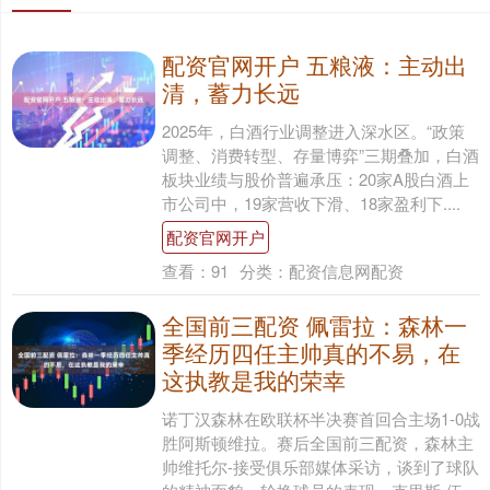
配资官网开户 五粮液：主动出
清，蓄力长远
2025年，白酒行业调整进入深水区。“政策
调整、消费转型、存量博弈”三期叠加，白酒
板块业绩与股价普遍承压：20家A股白酒上
市公司中，19家营收下滑、18家盈利下....
配资官网开户
查看：
91
分类：
配资信息网配资
全国前三配资 佩雷拉：森林一
季经历四任主帅真的不易，在
这执教是我的荣幸
诺丁汉森林在欧联杯半决赛首回合主场1-0战
胜阿斯顿维拉。赛后全国前三配资，森林主
帅维托尔-接受俱乐部媒体采访，谈到了球队