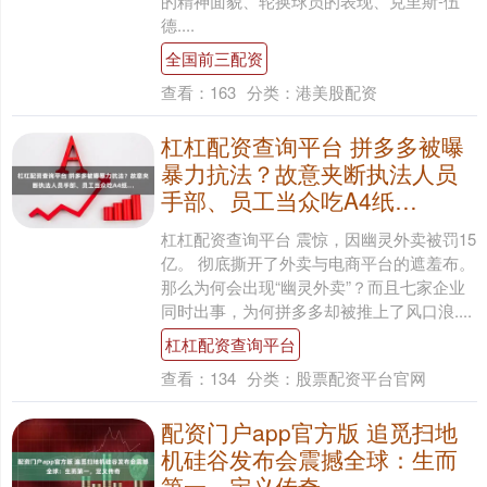
的精神面貌、轮换球员的表现、克里斯-伍
德....
全国前三配资
查看：
163
分类：
港美股配资
杠杠配资查询平台 拼多多被曝
暴力抗法？故意夹断执法人员
手部、员工当众吃A4纸…
杠杠配资查询平台 震惊，因幽灵外卖被罚15
亿。 彻底撕开了外卖与电商平台的遮羞布。
那么为何会出现“幽灵外卖”？而且七家企业
同时出事，为何拼多多却被推上了风口浪....
杠杠配资查询平台
查看：
134
分类：
股票配资平台官网
配资门户app官方版 追觅扫地
机硅谷发布会震撼全球：生而
第一，定义传奇