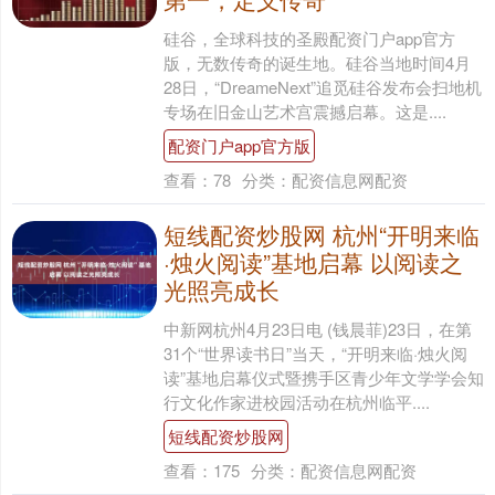
硅谷，全球科技的圣殿配资门户app官方
版，无数传奇的诞生地。硅谷当地时间4月
28日，“DreameNext”追觅硅谷发布会扫地机
专场在旧金山艺术宫震撼启幕。这是....
配资门户app官方版
查看：
78
分类：
配资信息网配资
短线配资炒股网 杭州“开明来临
·烛火阅读”基地启幕 以阅读之
光照亮成长
中新网杭州4月23日电 (钱晨菲)23日，在第
31个“世界读书日”当天，“开明来临·烛火阅
读”基地启幕仪式暨携手区青少年文学学会知
行文化作家进校园活动在杭州临平....
短线配资炒股网
查看：
175
分类：
配资信息网配资