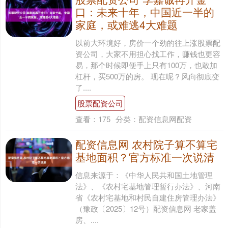
口：未来十年，中国近一半的
家庭，或难逃4大难题
以前大环境好，房价一个劲的往上涨股票配
资公司，大家不用担心找工作，赚钱也更容
易，那个时候即便手上只有100万，也敢加
杠杆，买500万的房。 现在呢？风向彻底变
了....
股票配资公司
查看：
175
分类：
配资信息网配资
配资信息网 农村院子算不算宅
基地面积？官方标准一次说清
信息来源于：《中华人民共和国土地管理
法》、《农村宅基地管理暂行办法》、河南
省《农村宅基地和村民自建住房管理办法》
（豫政〔2025〕12号）配资信息网 老家盖
房、....