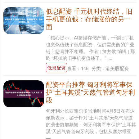
低息配资 千元机时代终结，旧
手机更值钱：存储涨价的另一
面
「核心提示」AI挤爆存储产能，一部旧手机
也突然值钱了低息配资，但供需失衡的产业
链上悲喜并不相通。 作者 | 詹方歌 编辑 | 邢
昀 “坏掉的旧手机变值钱了。” ....
低息配资
查看：
145
分类：
港美股配资
配资平台推荐 匈牙利将军事保
护“土耳其溪”天然气管道匈牙利
段
匈牙利外长西雅尔多当地时间4月5日在布达
佩斯表示，鉴于针对“土耳其溪”天然气管道
的袭击愈加频繁，匈牙利将军事保护“土耳其
溪”天然气管道匈牙利段，包括从塞尔维亚
—....