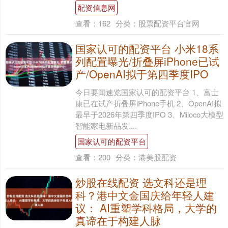
配资信息网
查看：
162
分类：
股票配资平台官网
国家认可的配资平台 小米18系
列配置曝光/折叠屏iPhone已试
产/OpenAI拟于第四季度IPO
今日要闻速览国家认可的配资平台 1、富士
康已在试产折叠屏iPhone手机 2、OpenAI拟
最早于2026年第四季度IPO 3、Miloco大模型
智能家电新品发....
国家认可的配资平台
查看：
200
分类：
港美股配资
炒股在线配资 选文科还是理
科？港中文金国庆给年轻人建
议： AI重塑学科格局，大学的
真谛在于构建人脉